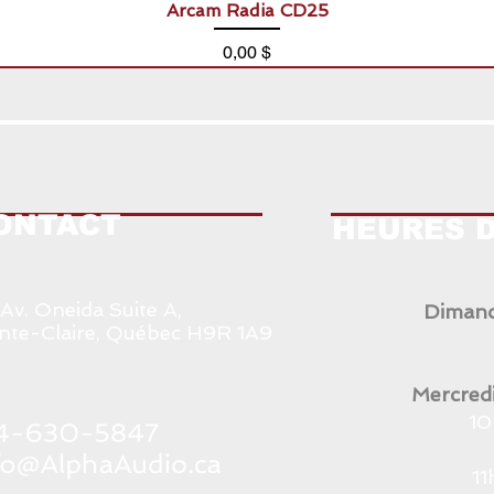
Arcam Radia CD25
Prix
0,00 $
ONTACT
HEURES 
 Av. Oneida Suite A,
Dimanc
nte-Claire, Québec H9R 1A9
Mercredi
10
1