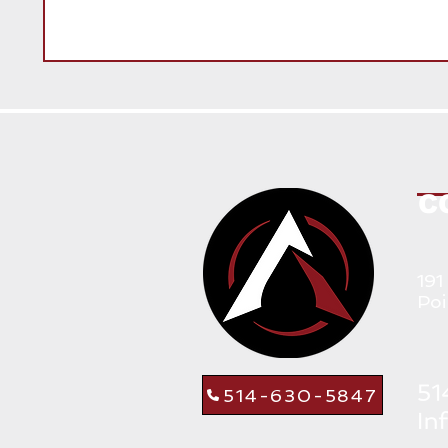
C
191
Poi
514-630-5847