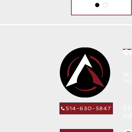
C
191
Poi
514-630-5847