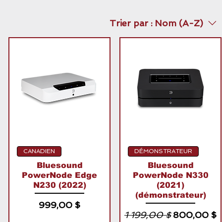
Trier par :
Nom (A-Z)
CANADIEN
DÉMONSTRATEUR
Bluesound
Bluesound
PowerNode Edge
PowerNode N330
N230 (2022)
(2021)
(démonstrateur)
Prix
999,00 $
Prix original
Prix promo
1 199,00 $
800,00 $