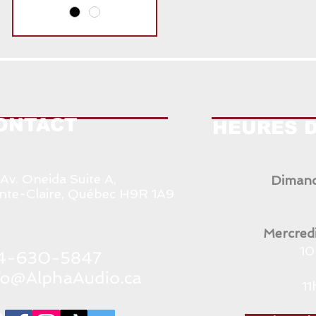
ONTACT
HEURES 
 Av. Oneida Suite A,
Dimanc
nte-Claire, Québec H9R 1A9
Mercredi
10
1