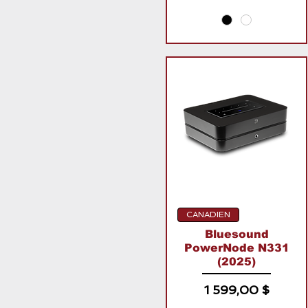
CANADIEN
Bluesound
PowerNode N331
(2025)
Prix
1 599,00 $