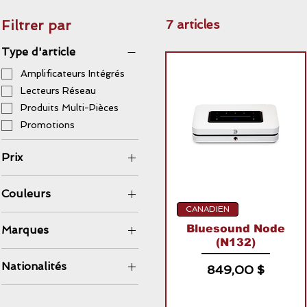
Filtrer par
7 articles
Type d'article
Amplificateurs Intégrés
Lecteurs Réseau
Produits Multi-Pièces
Promotions
Prix
Couleurs
499 $CA
2 599 $CA
CANADIEN
Bluesound Node
Marques
(N132)
Bluesound
Nationalités
Prix
849,00 $
Canadien