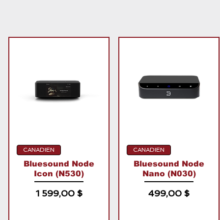
CANADIEN
CANADIEN
Bluesound Node
Bluesound Node
Icon (N530)
Nano (N030)
Prix
Prix
1 599,00 $
499,00 $