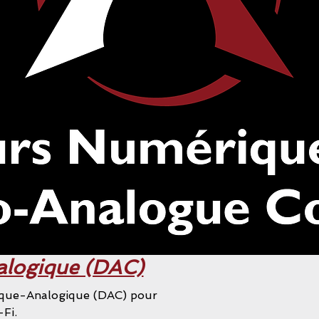
alogique (DAC)
rique-Analogique (DAC) pour
Fi.