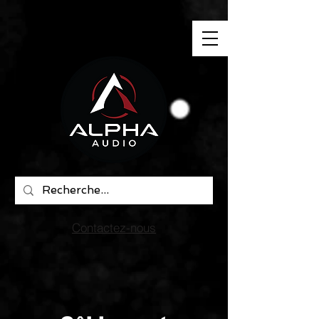
"
"
"
"
Contactez-nous