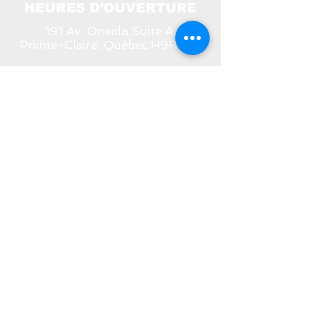
HEURES D’OUVERTURE
191 Av. Oneida Suite A,
Pointe-Claire, Québec H9R 1A9
Dimanche, Lundi & Mardi
FERMÉE
Mercredi - Jeudi - Vendredi
10h00 à 17h00
Samedi
11h00 à 17h00
Sessions d'écoute personnalisées
Des plages horaires vous
attendent,
réservez la vôtre !
514-630-5847