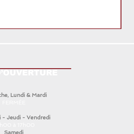
ANG
D’OUVERTURE
he, Lundi & Mardi
FERMÉE
 - Jeudi - Vendredi
h00 à 17h00
Samedi