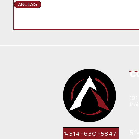
ANGLAIS
C
191
Poi
514-630-5847