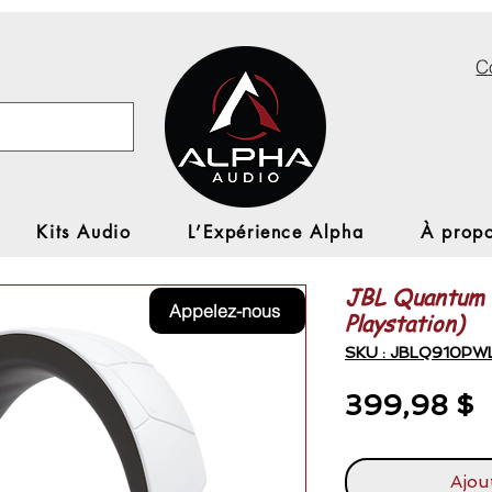
C
Kits Audio
L’Expérience Alpha
À propo
JBL Quantum 9
Appelez-nous
Playstation)
SKU : JBLQ910P
P
399,98 $
Ajou