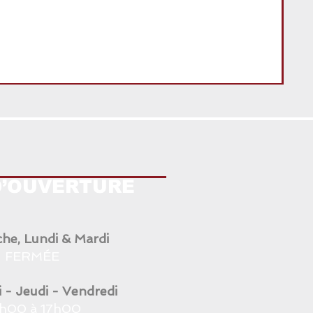
ANG
D’OUVERTURE
he, Lundi & Mardi
FERMÉE
 - Jeudi - Vendredi
h00 à 17h00