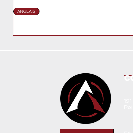
ANGLAIS
C
191
Poi