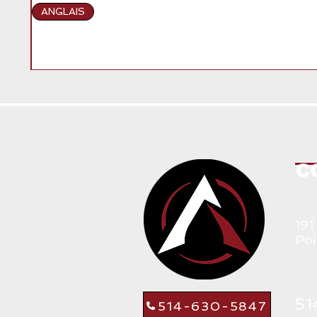
ANGLAIS
C
191
Poi
514-630-5847