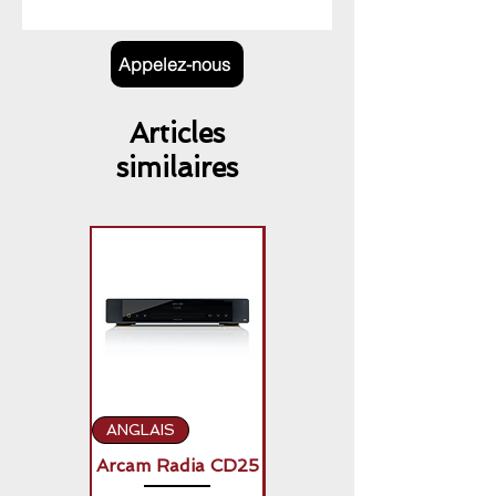
Appelez-nous
Articles
similaires
ANGLAIS
ANGLAIS
Arcam Radia CD25
Arcam Radia A50
Signature (2 x