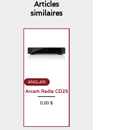
Articles
similaires
ANGLAIS
ANGLAIS
Arcam Radia CD25
Arcam Radia A50
Signature (2 x
Prix
0,00 $
150W)
Prix
0,00 $