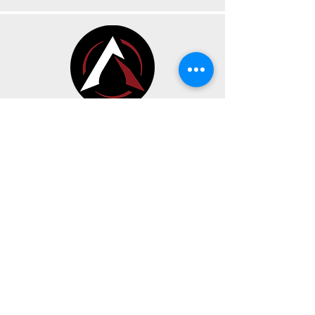
CONTACT
HEURES D’OUVERTURE
191 Av. Oneida Suite A,
Pointe-Claire, Québec H9R 1A9
Dimanche, Lundi & Mardi
FERMÉE