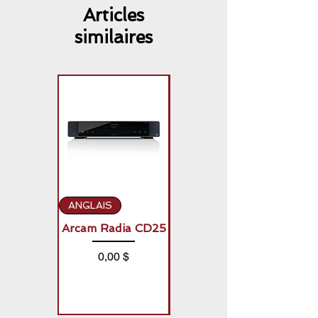
Articles
similaires
ANGLAIS
ANGLAIS
Arcam Radia CD25
Arcam Radia A50
Signature (2 x
Prix
0,00 $
150W)
Prix
0,00 $