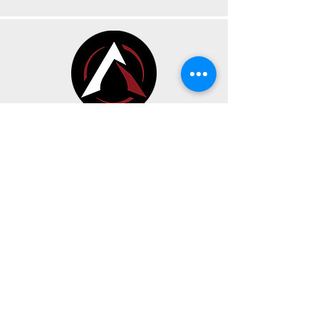
CONTACT
HEURES D’OUVERTURE
191 Av. Oneida Suite A,
Pointe-Claire, Québec H9R 1A9
Dimanche, Lundi & Mardi
FERMÉE