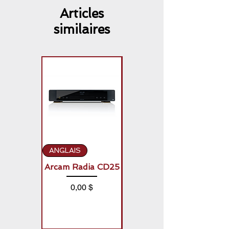
Articles
similaires
ANGLAIS
ANGLAIS
Arcam Radia CD25
Arcam Radia A50
Signature (2 x
Prix
0,00 $
150W)
Prix
0,00 $