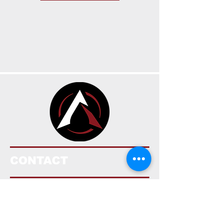
CONTACT
HEURES D’OUVERTURE
191 Av. Oneida Suite A,
Pointe-Claire, Québec H9R 1A9