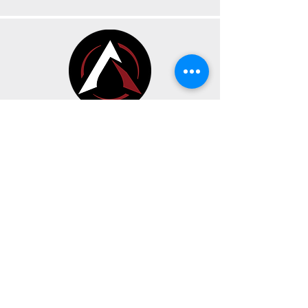
CONTACT
HEURES D’OUVERTURE
191 Av. Oneida Suite A,
Pointe-Claire, Québec H9R 1A9
Dimanche, Lundi & Mardi
FERMÉE