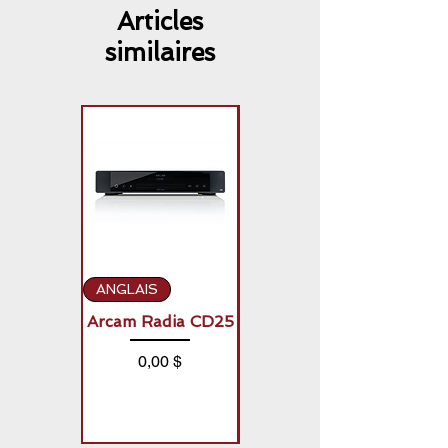
Articles
similaires
ANGLAIS
ANGLAIS
Arcam Radia CD25
Arcam Radia A50
Signature (2 x
Prix
0,00 $
150W)
Prix
0,00 $