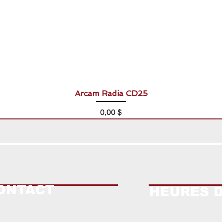
Arcam Radia CD25
Prix
0,00 $
ONTACT
HEURES 