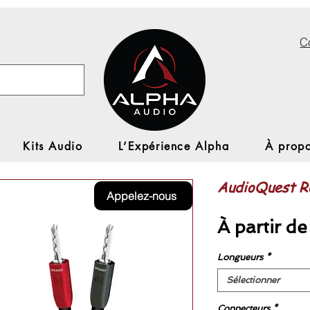
C
Kits Audio
L’Expérience Alpha
À propo
AudioQuest Ro
Appelez-nous
À partir d
Longueurs
*
Sélectionner
Connecteurs
*