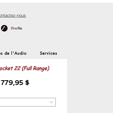
ontactez-nous
Profile
s de l'Audio
Services
cket 22 (Full Range)
Prix
e
779,95 $
promotionnel