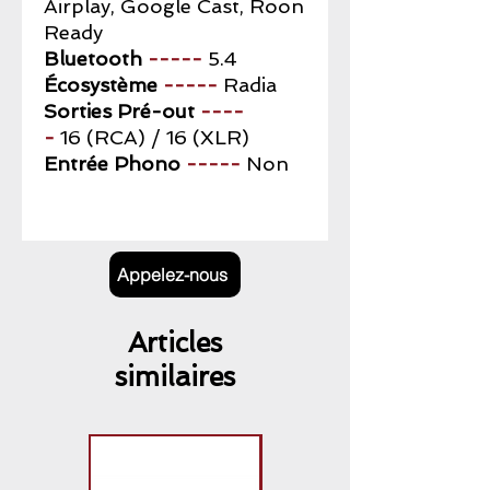
Airplay, Google Cast, Roon
Ready
Bluetooth
-----
5.4
Écosystème
-----
Radia
Sorties Pré-out
----
-
16 (RCA) / 16 (XLR)
Entrée Phono
-----
Non
Appelez-nous
Articles
similaires