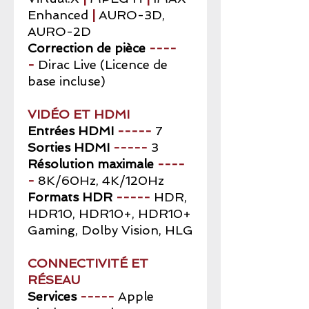
Enhanced
|
AURO-3D,
AURO-2D
Correction de pièce
----
-
Dirac Live (Licence de
base incluse)
VIDÉO ET HDMI
Entrées HDMI
-----
7
Sorties HDMI
-----
3
Résolution maximale
----
-
8K/60Hz, 4K/120Hz
Formats HDR
-----
HDR,
HDR10, HDR10+, HDR10+
Gaming, Dolby Vision, HLG
CONNECTIVITÉ ET
RÉSEAU
Services
-----
Apple