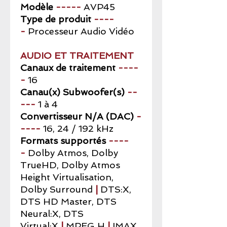
Modèle
-----
AVP45
Type de produit
----
-
Processeur Audio Vidéo
AUDIO ET TRAITEMENT
Canaux de traitement
----
-
16
Canau(x) Subwoofer(s)
--
---
1 à 4
Convertisseur N/A (DAC)
-
----
16, 24 / 192 kHz
Formats supportés
----
-
Dolby Atmos, Dolby
TrueHD, Dolby Atmos
Height Virtualisation,
Dolby Surround
|
DTS:X,
DTS HD Master, DTS
Neural:X, DTS
Virtual:X
|
MPEG H
|
IMAX