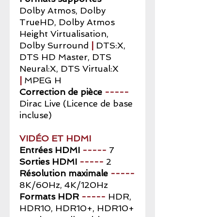
Dolby Atmos, Dolby
TrueHD, Dolby Atmos
Height Virtualisation,
Dolby Surround
|
DTS:X,
DTS HD Master, DTS
Neural:X, DTS Virtual:X
|
MPEG H
Correction de pièce
-----
Dirac Live (Licence de base
incluse)
VIDÉO ET HDMI
Entrées HDMI
-----
7
Sorties HDMI
-----
2
Résolution maximale
-----
8K/60Hz, 4K/120Hz
Formats HDR
-----
HDR,
HDR10, HDR10+, HDR10+