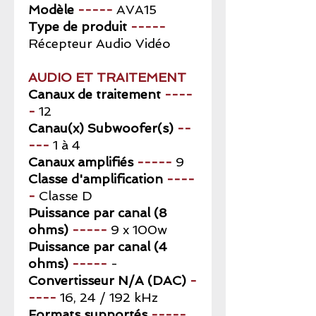
Modèle
-----
AVA15
Type de produit
-----
Récepteur Audio Vidéo
AUDIO ET TRAITEMENT
Canaux de traitement
----
-
12
Canau(x) Subwoofer(s)
--
---
1 à 4
Canaux amplifiés
-----
9
Classe d'amplification
----
-
Classe D
Puissance par canal (8
ohms)
-----
9 x 100w
Puissance par canal (4
ohms)
-----
-
Convertisseur N/A (DAC)
-
----
16, 24 / 192 kHz
Formats supportés
-----