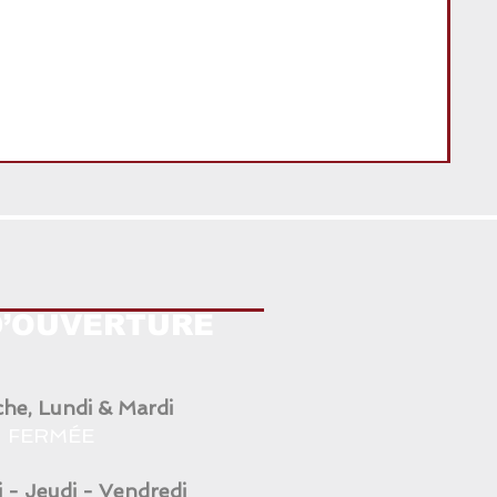
ANG
D’OUVERTURE
he, Lundi & Mardi
FERMÉE
 - Jeudi - Vendredi