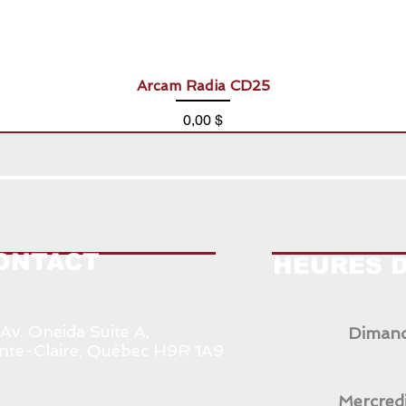
Arcam Radia CD25
Prix
0,00 $
ONTACT
HEURES 
 Av. Oneida Suite A,
Dimanc
nte-Claire, Québec H9R 1A9
Mercredi