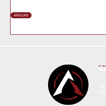
ANGLAIS
C
191
Poi