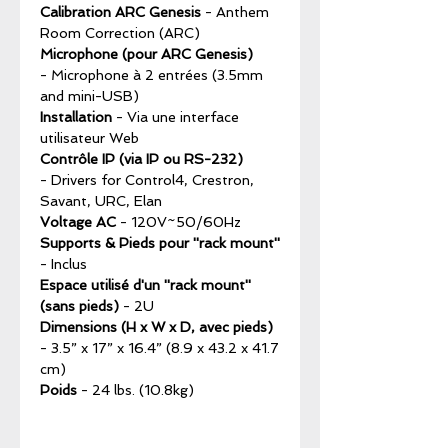
Calibration ARC Genesis
- Anthem
Room Correction (ARC)
Microphone (pour ARC Genesis)
- Microphone à 2 entrées (3.5mm
and mini-USB)
Installation
- Via une interface
utilisateur Web
Contrôle IP (via IP ou RS-232)
- Drivers for Control4, Crestron,
Savant, URC, Elan
Voltage AC
- 120V~50/60Hz
Supports & Pieds pour ''rack mount''
- Inclus
Espace utilisé d'un ''rack mount''
(sans pieds)
- 2U
Dimensions (H x W x D, avec pieds)
- 3.5” x 17” x 16.4” (8.9 x 43.2 x 41.7
cm)
Poids
- 24 lbs. (10.8kg)