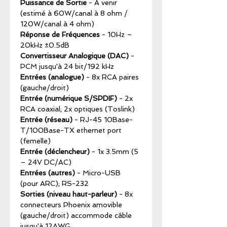
Puissance de Sortie
- À venir
(estimé à 60W/canal à 8 ohm /
120W/canal à 4 ohm)
Réponse de Fréquences
- 10Hz –
20kHz ±0.5dB
Convertisseur Analogique (DAC)
-
PCM jusqu'à 24 bit/192 kHz
Entrées (analogue)
- 8x RCA paires
(gauche/droit)
Entrée (numérique S/SPDIF)
- 2x
RCA coaxial; 2x optiques (Toslink)
Entrée (réseau)
- RJ-45 10Base-
T/100Base-TX ethernet port
(femelle)
Entrée (déclencheur)
- 1x 3.5mm (5
– 24V DC/AC)
Entrées (autres)
- Micro-USB
(pour ARC); RS-232
Sorties (niveau haut-parleur)
- 8x
connecteurs Phoenix amovible
(gauche/droit) accommode câble
jusqu'à 12AWG