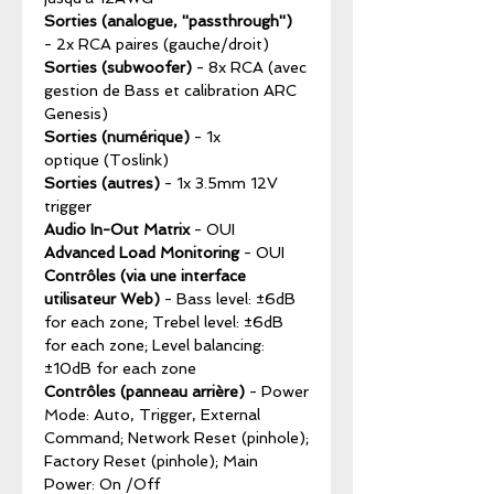
Sorties (analogue, ''passthrough'')
- 2x RCA paires (gauche/droit)
Sorties (subwoofer)
- 8x RCA (avec
gestion de Bass et calibration ARC
Genesis)
Sorties (numérique)
- 1x
optique (Toslink)
Sorties (autres)
- 1x 3.5mm 12V
trigger
Audio In-Out Matrix
- OUI
Advanced Load Monitoring
- OUI
Contrôles (via une interface
utilisateur Web)
- Bass level: ±6dB
for each zone; Trebel level: ±6dB
for each zone; Level balancing:
±10dB for each zone
Contrôles (panneau arrière)
- Power
Mode: Auto, Trigger, External
Command; Network Reset (pinhole);
Factory Reset (pinhole); Main
Power: On /Off