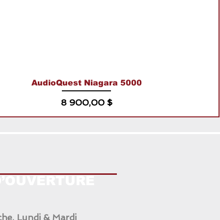
AudioQuest Niagara 5000
Prix
8 900,00 $
D’OUVERTURE
he, Lundi & Mardi