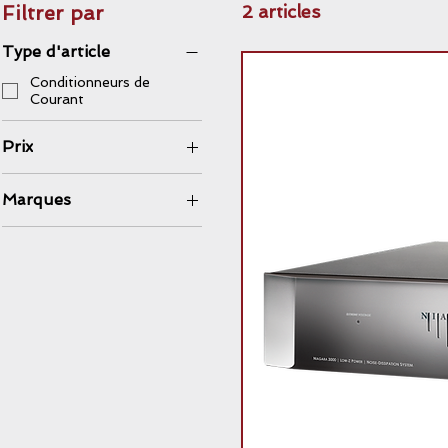
Filtrer par
2 articles
Type d'article
Conditionneurs de
Courant
Prix
Marques
5 900 $CA
8 900 $CA
AudioQuest