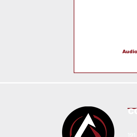
Audi
C
191