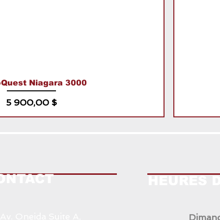
oQuest Niagara 3000
Prix
5 900,00 $
ONTACT
HEURES 
 Av. Oneida Suite A,
Dimanc