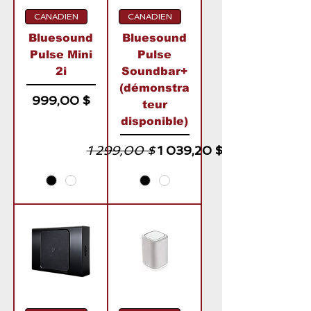
CANADIEN
CANADIEN
Bluesound
Bluesound
Pulse Mini
Pulse
2i
Soundbar+
(démonstra
Prix
999,00 $
teur
disponible)
Prix original
Prix promotionnel
1 299,00 $
1 039,20 $