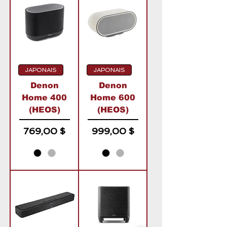
JAPONAIS
JAPONAIS
Denon
Denon
Home 400
Home 600
(HEOS)
(HEOS)
Prix
Prix
769,00 $
999,00 $