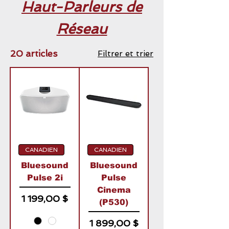
Haut-Parleurs de
Réseau
20 articles
Filtrer et trier
CANADIEN
CANADIEN
Bluesound
Bluesound
Pulse 2i
Pulse
Cinema
Prix
1 199,00 $
(P530)
Prix
1 899,00 $