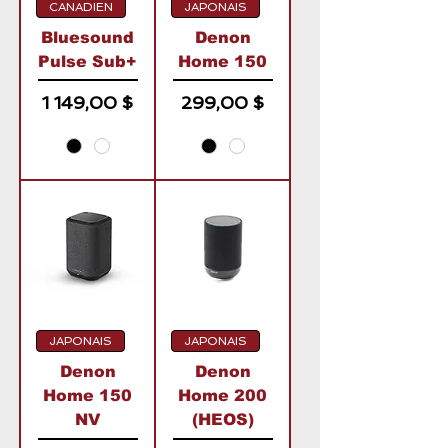
CANADIEN
JAPONAIS
Bluesound
Denon
Pulse Sub+
Home 150
Prix
Prix
1 149,00 $
299,00 $
JAPONAIS
JAPONAIS
Denon
Denon
Home 150
Home 200
NV
(HEOS)